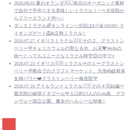
2026.08.03 夏のオランダ🇳🇱地元のオーガニック素材
で自分で手作りする美味しいミラクル！✨〜大堤防か
らフリースランド州へ✨
ダンスミラクル🌈オンライン✨次回は8/7(金)20:00✨ラ
イオンズゲート🦁&立秋ミラクル✨
2026.07.27 イギリスミラクル🇬🇧その２、グラストン
ベリー💜チェリスウェルの聖なる水、お花💖Wellsの
街〜とってもユニークなミラクル時空😊の中で⭐️
2026.07.23 イギリス🇬🇧ミラクルその１〜グラストン
ベリー💜教会でのクラフトマーケット。天使👼妖精🧚
女神パワー❤️グラストンベリー修道院💜
2026.07.16 アイルランドミラクル🇮🇪その４完結編〜
最北部の秘境ドネゴール💚人口約15人のGola島、グラ
ンヴェー国立公園、魔女のヘルシーな朝食✨