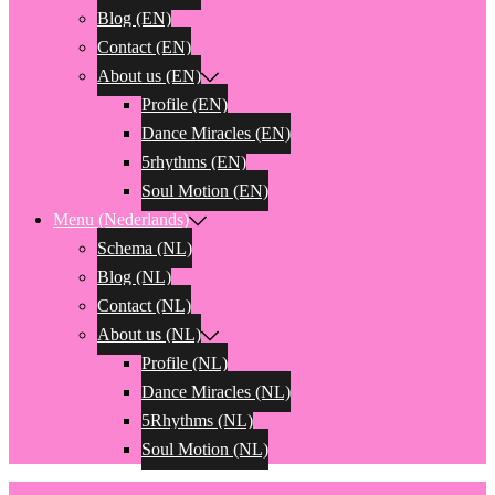
Blog (EN)
Contact (EN)
About us (EN)
Profile (EN)
Dance Miracles (EN)
5rhythms (EN)
Soul Motion (EN)
Menu (Nederlands)
Schema (NL)
Blog (NL)
Contact (NL)
About us (NL)
Profile (NL)
Dance Miracles (NL)
5Rhythms (NL)
Soul Motion (NL)