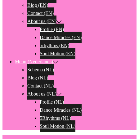
Blog (EN)
Contact (EN)
About us (EN)
Profile (EN)
Dance Miracles (EN)
5rhythms (EN)
Soul Motion (EN)
Menu (Nederlands)
Schema (NL)
Blog (NL)
Contact (NL)
About us (NL)
Profile (NL)
Dance Miracles (NL)
5Rhythms (NL)
Soul Motion (NL)