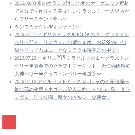
2026.08.03 夏のオランダ🇳🇱地元のオーガニック素材
で自分で手作りする美味しいミラクル！✨〜大堤防か
らフリースランド州へ✨
ダンスミラクル🌈オンライン✨
2026.07.27 イギリスミラクル🇬🇧その２、グラストン
ベリー💜チェリスウェルの聖なる水、お花💖Wellsの
街〜とってもユニークなミラクル時空😊の中で⭐️
2026.07.23 イギリス🇬🇧ミラクルその１〜グラストン
ベリー💜教会でのクラフトマーケット。天使👼妖精🧚
女神パワー❤️グラストンベリー修道院💜
2026.07.16 アイルランドミラクル🇮🇪その４完結編〜
最北部の秘境ドネゴール💚人口約15人のGola島、グラ
ンヴェー国立公園、魔女のヘルシーな朝食✨