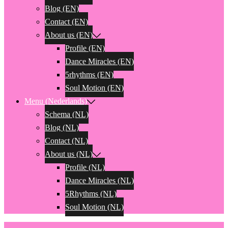
Blog (EN)
Contact (EN)
About us (EN)
Profile (EN)
Dance Miracles (EN)
5rhythms (EN)
Soul Motion (EN)
Menu (Nederlands)
Schema (NL)
Blog (NL)
Contact (NL)
About us (NL)
Profile (NL)
Dance Miracles (NL)
5Rhythms (NL)
Soul Motion (NL)