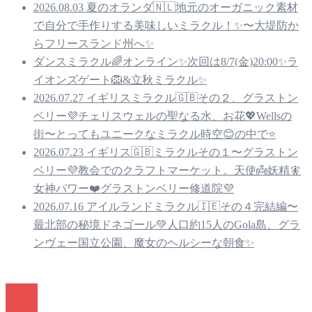
2026.08.03 夏のオランダ🇳🇱地元のオーガニック素材
で自分で手作りする美味しいミラクル！✨〜大堤防か
らフリースランド州へ✨
ダンスミラクル🌈オンライン✨次回は8/7(金)20:00✨ラ
イオンズゲート🦁&立秋ミラクル✨
2026.07.27 イギリスミラクル🇬🇧その２、グラストン
ベリー💜チェリスウェルの聖なる水、お花💖Wellsの
街〜とってもユニークなミラクル時空😊の中で⭐️
2026.07.23 イギリス🇬🇧ミラクルその１〜グラストン
ベリー💜教会でのクラフトマーケット。天使👼妖精🧚
女神パワー❤️グラストンベリー修道院💜
2026.07.16 アイルランドミラクル🇮🇪その４完結編〜
最北部の秘境ドネゴール💚人口約15人のGola島、グラ
ンヴェー国立公園、魔女のヘルシーな朝食✨