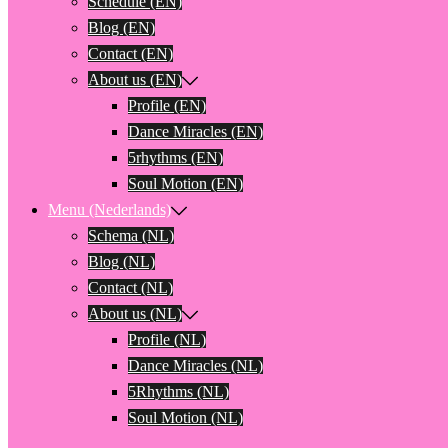
Schedule (EN)
Blog (EN)
Contact (EN)
About us (EN)
Profile (EN)
Dance Miracles (EN)
5rhythms (EN)
Soul Motion (EN)
Menu (Nederlands)
Schema (NL)
Blog (NL)
Contact (NL)
About us (NL)
Profile (NL)
Dance Miracles (NL)
5Rhythms (NL)
Soul Motion (NL)