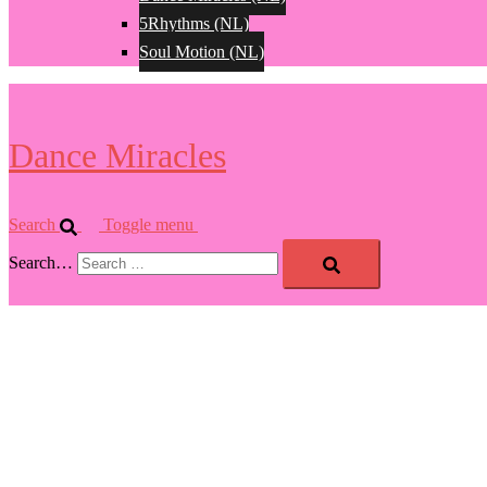
5Rhythms (NL)
Soul Motion (NL)
Dance Miracles
Search
Toggle menu
Search…