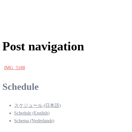
Post navigation
IMG_5188
Schedule
スケジュール (日本語)
Schedule (English)
Schema (Nederlands)