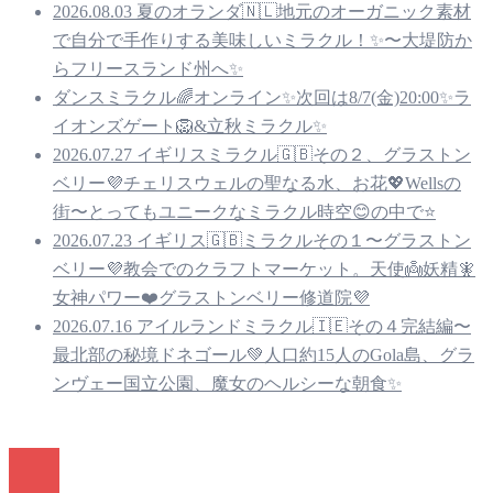
2026.08.03 夏のオランダ🇳🇱地元のオーガニック素材
で自分で手作りする美味しいミラクル！✨〜大堤防か
らフリースランド州へ✨
ダンスミラクル🌈オンライン✨次回は8/7(金)20:00✨ラ
イオンズゲート🦁&立秋ミラクル✨
2026.07.27 イギリスミラクル🇬🇧その２、グラストン
ベリー💜チェリスウェルの聖なる水、お花💖Wellsの
街〜とってもユニークなミラクル時空😊の中で⭐️
2026.07.23 イギリス🇬🇧ミラクルその１〜グラストン
ベリー💜教会でのクラフトマーケット。天使👼妖精🧚
女神パワー❤️グラストンベリー修道院💜
2026.07.16 アイルランドミラクル🇮🇪その４完結編〜
最北部の秘境ドネゴール💚人口約15人のGola島、グラ
ンヴェー国立公園、魔女のヘルシーな朝食✨