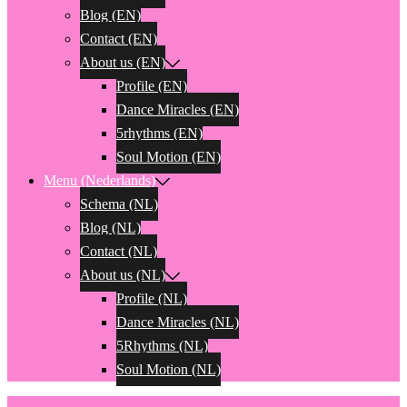
Blog (EN)
Contact (EN)
About us (EN)
Profile (EN)
Dance Miracles (EN)
5rhythms (EN)
Soul Motion (EN)
Menu (Nederlands)
Schema (NL)
Blog (NL)
Contact (NL)
About us (NL)
Profile (NL)
Dance Miracles (NL)
5Rhythms (NL)
Soul Motion (NL)