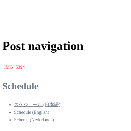
Post navigation
IMG_5394
Schedule
スケジュール (日本語)
Schedule (English)
Schema (Nederlands)