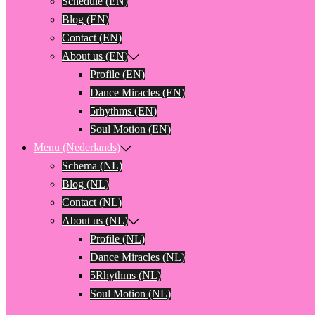
Schedule (EN)
Blog (EN)
Contact (EN)
About us (EN)
Profile (EN)
Dance Miracles (EN)
5rhythms (EN)
Soul Motion (EN)
Menu (Nederlands)
Schema (NL)
Blog (NL)
Contact (NL)
About us (NL)
Profile (NL)
Dance Miracles (NL)
5Rhythms (NL)
Soul Motion (NL)