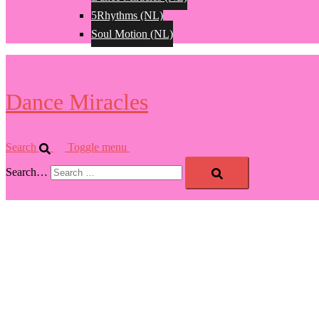
5Rhythms (NL)
Soul Motion (NL)
Dance Miracles
Search
Toggle menu
Search…