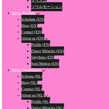
５リズム
ソウルモーション
Menu (English)
Schedule (EN)
Blog (EN)
Contact (EN)
About us (EN)
Profile (EN)
Dance Miracles (EN)
5rhythms (EN)
Soul Motion (EN)
Menu (Nederlands)
Schema (NL)
Blog (NL)
Contact (NL)
About us (NL)
Profile (NL)
Dance Miracles (NL)