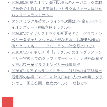
2026.08.03 夏のオランダ🇳🇱地元のオーガニック素材
で自分で手作りする美味しいミラクル！✨〜大堤防か
らフリースランド州へ✨
ダンスミラクル🌈オンライン✨次回は8/7(金)20:00✨ラ
イオンズゲート🦁&立秋ミラクル✨
2026.07.27 イギリスミラクル🇬🇧その２、グラストン
ベリー💜チェリスウェルの聖なる水、お花💖Wellsの
街〜とってもユニークなミラクル時空😊の中で⭐️
2026.07.23 イギリス🇬🇧ミラクルその１〜グラストン
ベリー💜教会でのクラフトマーケット。天使👼妖精🧚
女神パワー❤️グラストンベリー修道院💜
2026.07.16 アイルランドミラクル🇮🇪その４完結編〜
最北部の秘境ドネゴール💚人口約15人のGola島、グラ
ンヴェー国立公園、魔女のヘルシーな朝食✨