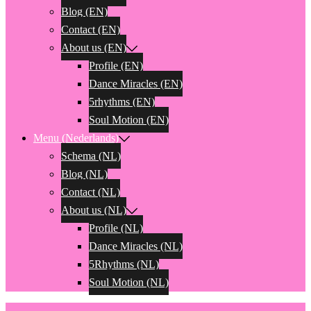
Blog (EN)
Contact (EN)
About us (EN)
Profile (EN)
Dance Miracles (EN)
5rhythms (EN)
Soul Motion (EN)
Menu (Nederlands)
Schema (NL)
Blog (NL)
Contact (NL)
About us (NL)
Profile (NL)
Dance Miracles (NL)
5Rhythms (NL)
Soul Motion (NL)