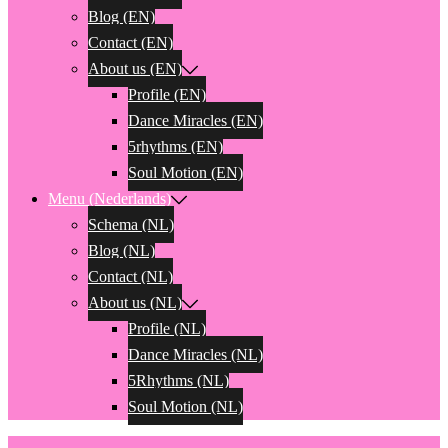
Blog (EN)
Contact (EN)
About us (EN)
Profile (EN)
Dance Miracles (EN)
5rhythms (EN)
Soul Motion (EN)
Menu (Nederlands)
Schema (NL)
Blog (NL)
Contact (NL)
About us (NL)
Profile (NL)
Dance Miracles (NL)
5Rhythms (NL)
Soul Motion (NL)