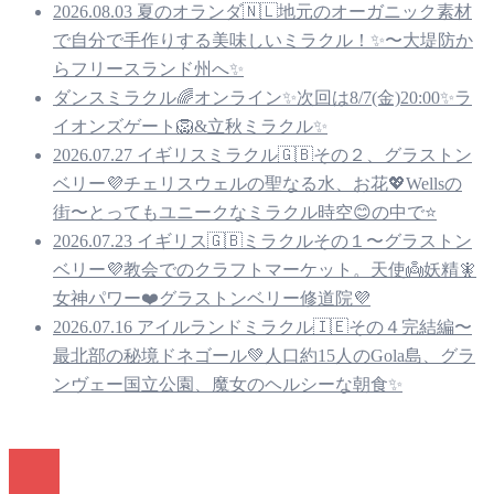
2026.08.03 夏のオランダ🇳🇱地元のオーガニック素材
で自分で手作りする美味しいミラクル！✨〜大堤防か
らフリースランド州へ✨
ダンスミラクル🌈オンライン✨次回は8/7(金)20:00✨ラ
イオンズゲート🦁&立秋ミラクル✨
2026.07.27 イギリスミラクル🇬🇧その２、グラストン
ベリー💜チェリスウェルの聖なる水、お花💖Wellsの
街〜とってもユニークなミラクル時空😊の中で⭐️
2026.07.23 イギリス🇬🇧ミラクルその１〜グラストン
ベリー💜教会でのクラフトマーケット。天使👼妖精🧚
女神パワー❤️グラストンベリー修道院💜
2026.07.16 アイルランドミラクル🇮🇪その４完結編〜
最北部の秘境ドネゴール💚人口約15人のGola島、グラ
ンヴェー国立公園、魔女のヘルシーな朝食✨