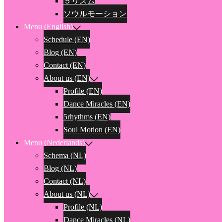
５リズム
ソウルモーション
Menu (English)
Schedule (EN)
Blog (EN)
Contact (EN)
About us (EN)
Profile (EN)
Dance Miracles (EN)
5rhythms (EN)
Soul Motion (EN)
Menu (Nederlands)
Schema (NL)
Blog (NL)
Contact (NL)
About us (NL)
Profile (NL)
Dance Miracles (NL)