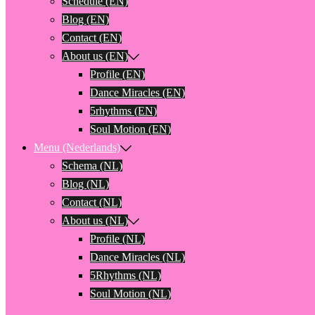
Schedule (EN)
Blog (EN)
Contact (EN)
About us (EN)
Profile (EN)
Dance Miracles (EN)
5rhythms (EN)
Soul Motion (EN)
Menu (Nederlands)
Schema (NL)
Blog (NL)
Contact (NL)
About us (NL)
Profile (NL)
Dance Miracles (NL)
5Rhythms (NL)
Soul Motion (NL)