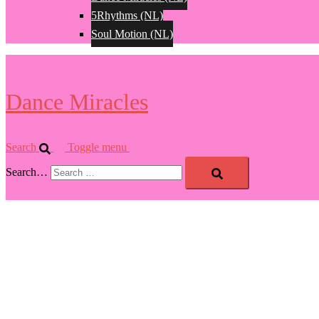
5Rhythms (NL)
Soul Motion (NL)
Dance Miracles
Search
Toggle menu
Search…