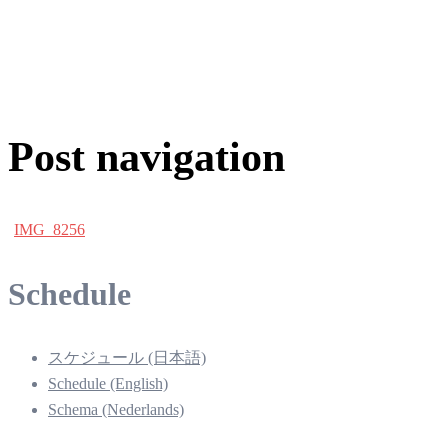
Post navigation
IMG_8256
Schedule
スケジュール (日本語)
Schedule (English)
Schema (Nederlands)