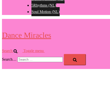
5Rhythms (NL)
Soul Motion (NL)
Dance Miracles
Search
Toggle menu
Search…