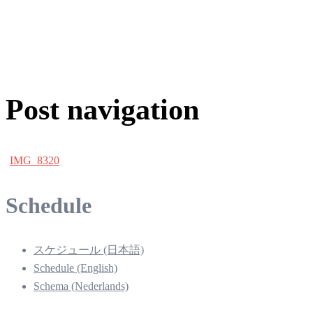
Post navigation
IMG_8320
Schedule
スケジュール (日本語)
Schedule (English)
Schema (Nederlands)