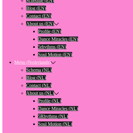
Schedule (EN)
Blog (EN)
Contact (EN)
About us (EN)
Profile (EN)
Dance Miracles (EN)
5rhythms (EN)
Soul Motion (EN)
Menu (Nederlands)
Schema (NL)
Blog (NL)
Contact (NL)
About us (NL)
Profile (NL)
Dance Miracles (NL)
5Rhythms (NL)
Soul Motion (NL)