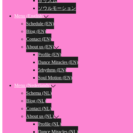
５リズム
ソウルモーション
Menu (English)
Schedule (EN)
Blog (EN)
Contact (EN)
About us (EN)
Profile (EN)
Dance Miracles (EN)
5rhythms (EN)
Soul Motion (EN)
Menu (Nederlands)
Schema (NL)
Blog (NL)
Contact (NL)
About us (NL)
Profile (NL)
Dance Miracles (NL)